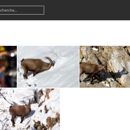
GGautier4
GGautier3