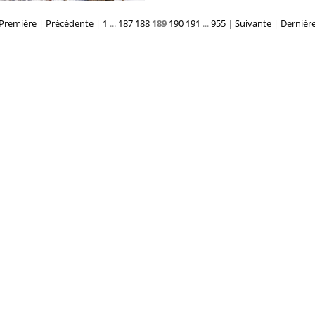
Première
|
Précédente
|
1
...
187
188
189
190
191
...
955
|
Suivante
|
Dernièr
Claude Prédal 03