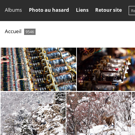
Albums
Photo au hasard
Liens
Retour site
Accueil
9546
ACONIT-2
ACONIT-1