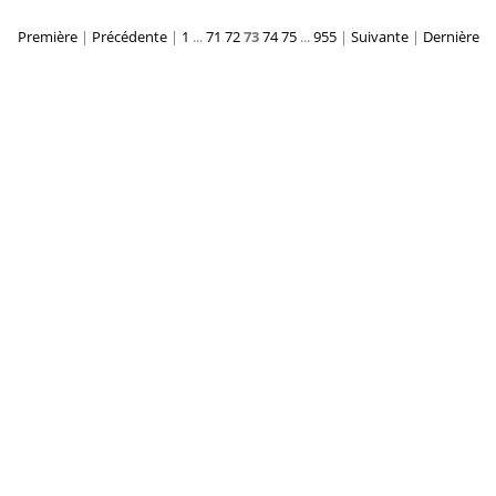
Première
|
Précédente
|
1
...
71
72
73
74
75
...
955
|
Suivante
|
Dernière