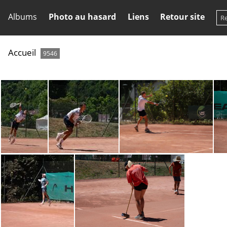
Albums
Photo au hasard
Liens
Retour site
Accueil
9546
Tristan Lamasine 2 par Patrick R CPB (1 sur 1)
Tristan Lamasine 1 par Patrick R CPB (1 sur 1)
Paul Inschauspe 2 par Patrick R CPB (1 sur 1)