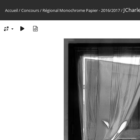
JCharle
Accueil
/
Concours
/
Régional Monochrome Papier - 2016/2017
/