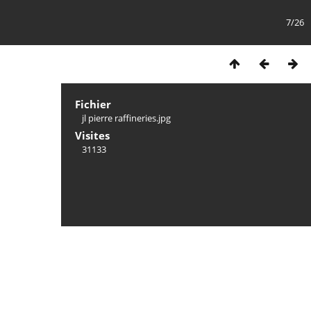
7/26
Fichier
jl pierre raffineries.jpg
Visites
31133