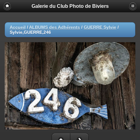
Galerie du Club Photo de Biviers
Accueil
/
ALBUMS des Adhérents
/
GUERRE Sylvie
/
Sylvie,GUERRE,246