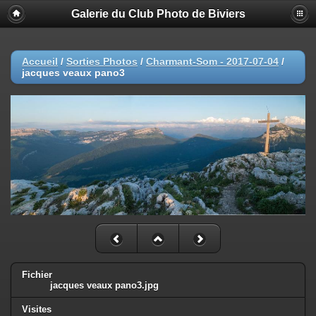
Galerie du Club Photo de Biviers
Accueil
/
Sorties Photos
/
Charmant-Som - 2017-07-04
/
jacques veaux pano3
Fichier
jacques veaux pano3.jpg
Visites