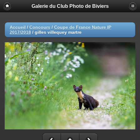
Galerie du Club Photo de Biviers
Accueil
/
Concours
/
Coupe de France Nature IP
2017/2018
/
gilles villequey martre