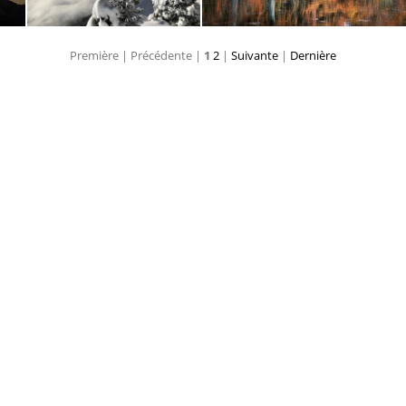
Première |
Précédente |
1
2
|
Suivante
|
Dernière
205-Tristan Vandenberghe-Ciel d'été
205-Pierre Yves Chevalier-Chartreuse
205-Patrick Rottiers-Bayou en 