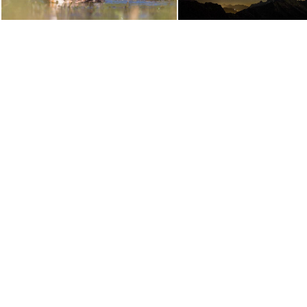
257-Gilles Villequey-Taxi