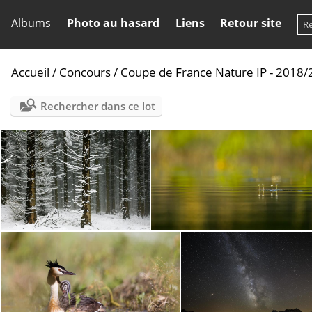
Albums
Photo au hasard
Liens
Retour site
Accueil
/
Concours
/
Coupe de France Nature IP - 2018
Rechercher dans ce lot
376-Philippe Menanteau-Epicéas
376-Gilles Villequey-Quatre fle