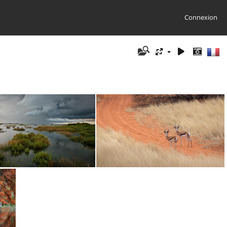
Connexion
257-Philippe Menanteau-L'île aux oiseaux
257-Marc Querol-Springbox