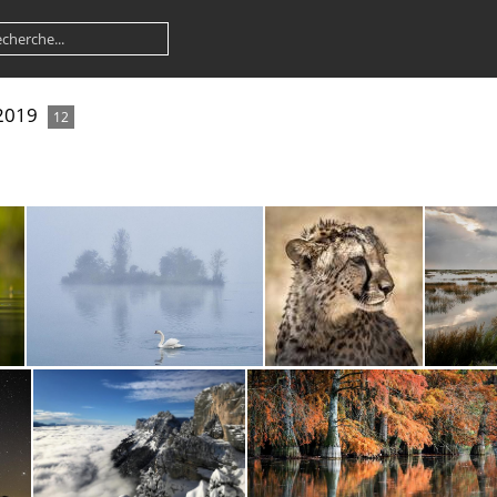
/2019
12
urs
376-Claude Predal-Sérénité
325-Marc Querol-Guépard